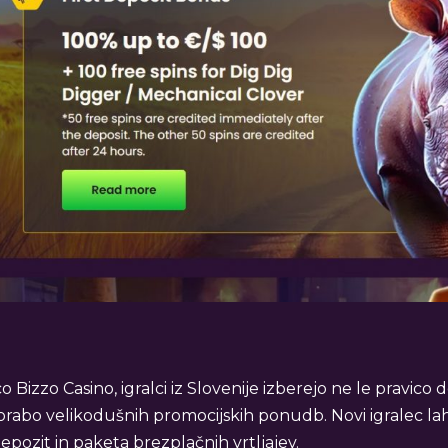
co Bizzo Casino, igralci iz Slovenije izberejo ne le pravic
rabo velikodušnih promocijskih ponudb. Novi igralec lah
depozit in paketa brezplačnih vrtljajev.