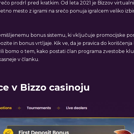
srečo prodrl pred kratkim. Od leta 2021 je Bizzov virtualni 
etno mesto z igrami na srečo ponuja igralcem veliko izbiro 
mišljenemu bonus sistemu, ki vključuje promocijske ponu
ite in bonus vrtljaje. Kik ve, da je pravica do koriščenj
li bomo o tem, kako postati član programa zvestobe kluba,
kasneje v članku.
ce v Bizzo casinoju