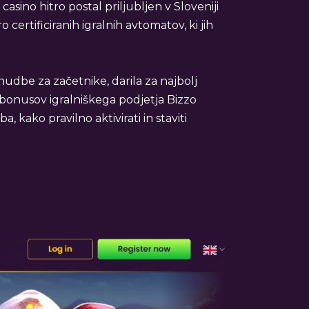
casino hitro postal priljubljen v Sloveniji
certificiranih igralnih avtomatov, ki jih
dbe za začetnike, darila za najbolj
a bonusov igralniškega podjetja Bizzo
 kako pravilno aktivirati in staviti