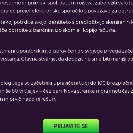
esti ime in priimek, spol, datum rojstva, zabeležiti valut
igralec prejel elektronsko sporočilo s povezavo za potrdite
takoj potrdite svojo identiteto s predložitvijo skeniranih
išče potrdite z bančnim izpiskom ali kopijo računa.
gistrirani uporabnik in je upravičen do svojega prvega zač
vi stanja. Glavna stvar je, da depozit ne sme biti manjši o
Poleg tega so začetniki upravičeni tudi do 100 brezplačnih 
n še 50 vrtljajev – čez dan. Nova stranka mora imeti čas 
 in prvič napolni račun.
PRIJAVITE SE