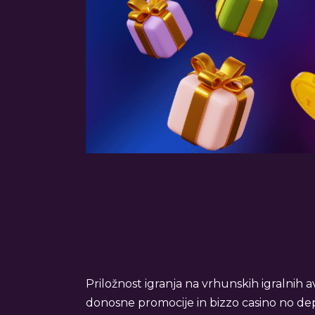
Priložnost igranja na vrhunskih igralnih a
donosne promocije in bizzo casino no dep